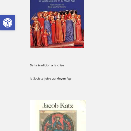
פתח סרגל
De la tradition a la crise
la Societe juive au Moyen Age