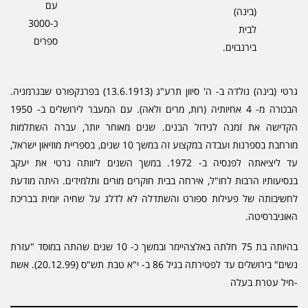
עם
(בינה)
כ-3000
לבית
ספרים
בירנבוים.
גרטי (בינה) נולדה ב- ה' סיוון תרע"ג (13.6.1913) בפרנקפורט שבגרמניה.
הבכורה מ- 4 אחיותיה (רות, מרים ולאה). עם המעבר לירושלים ב- 1950
קדישה את זמנה לגידול הבנים. שנים מאוחר יותר, עברה השתלמות
מורחבת בספרנות ועבדה במקצוע זה במשך 10 שנים, בספריית מוזיאון ישראל,
עד ליציאתה לפנסיה ב- 1972. במשך השנים ליוותה גרטי את יעקב
נסיעותיו הרבות לחו"ל, אירחה בבית חוקרים מורים ותלמידים. היתה מודעת
חשיבותה של פעילות ספורט והשתדלה לא לדלג על שחיה יומית בבריכת
אוניברסיטה.
בהיותה בת 75 חלתה באלצהיימר ובמשך כ- 10 שנים שהתה במוסד "עזרת
נשים" בירושלים עד לפטירתה בגיל 86 ב- י"א טבת תש"ס (20.12.99). אשת
חיל עטרת בעלה