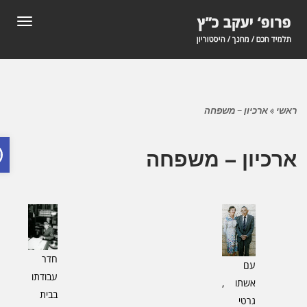
תפריט
אשי
»
ארכיון – משפחה
פתח ס
רכיון – משפחה
חדר
עם
עבודתו
אשתו ,
בבית
גרטי