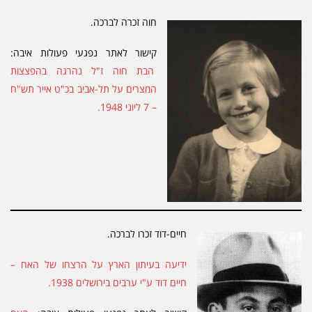
חוה זכרה לברכה.
קישור לאתר נפגעי פעולות איבה:
הבת חוה ז"ל נהרגה בהפצצות
המצרים על תל-אביב בכ"ט אייר תש"ח
– 7 ליוני 1948.
חיים-דוד זכרו לברכה.
ידיעה בעיתון הארץ על הרצחו של האח –
חיים דוד ע"י ערבים בירושלים 1938.