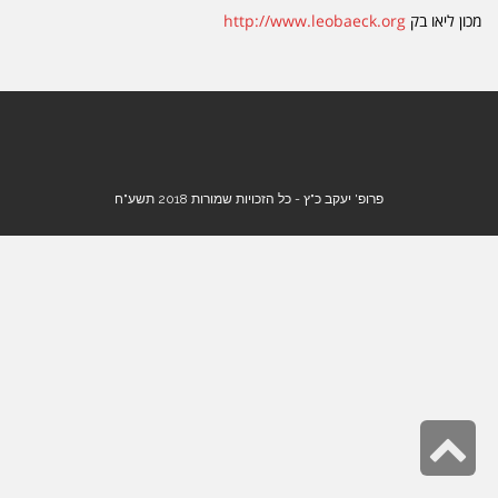
מכון ליאו בק
http://www.leobaeck.org
פרופ' יעקב כ"ץ - כל הזכויות שמורות 2018 תשע"ח
גלילה
לראש